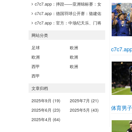
滑世界巡回赛北京站、首尔站比赛中国
c7c7.app：摔跤——亚洲锦标赛：女
短道速滑队.
子自由式摔跤赛况.
c7c7.app：德国羽球公开赛：骆建佑
战胜郑加恒 晋级四强.
c7c7.app：官方：中场纪天乐、门将
戴嘉彤加盟中乙球队广西恒宸.
网站分类
足球
欧洲
c7c7
欧洲
欧洲
西甲
欧洲
西甲
文章归档
2025年9月 (19)
2025年7月 (21)
体育男
2025年6月 (23)
2025年5月 (43)
2025年4月 (64)