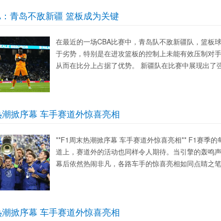
A：青岛不敌新疆 篮板成为关键
在最近的一场CBA比赛中，青岛队不敌新疆队，篮板
于劣势，特别是在进攻篮板的控制上未能有效压制对手c
从而在比分上占据了优势。 新疆队在比赛中展现出了强
热潮掀序幕 车手赛道外惊喜亮相
**F1周末热潮掀序幕 车手赛道外惊喜亮相** F1
道上，赛道外的活动也同样令人期待。当引擎的轰鸣
幕后依然热闹非凡，各路车手的惊喜亮相如同点睛之笔，
热潮掀序幕 车手赛道外惊喜亮相