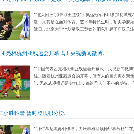
**北大回应“拟录取王楚钦”：奥运冠军不用参加初试统
题，尤其是在面对体育、艺术等特长生时，顶尖学府
近日，北京大学计划录取王楚钦的消息引起了广泛关注。
团亮相杭州亚残运会开幕式！央视新闻微博.
**中国代表团亮相杭州亚残运会开幕式！央视新闻微博
注。随着杭州亚残运会的开幕，所有人的目光再次聚焦
*，无论从规模还是实力上，都给予人们不小的期待。 **
拜仁小胜科隆 暂时登顶积分榜.
**拜仁慕尼黑再创佳绩，力压群雄登顶德甲积分榜**