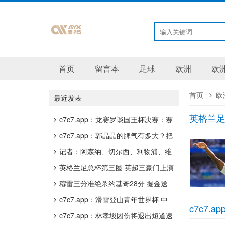
首页
留言本
足球
欧洲
欧
首页
欧
最近发表
英格兰足
c7c7.app：龙赛罗谈国王杯决赛：赛
季3负巴萨都是小打小闹，决赛还得看
c7c7.app：郭晶晶的脾气有多大？把
皇马.
老公一人扔街边，霍启刚只能找丈母娘
记者：阿森纳、切尔西、利物浦、维
诉苦.
拉和纽卡都在关注穆阿尼.
英格兰足总杯第三圈 英超三豪门上演
大屠杀.
穆雷三分准绝杀约基奇28分 掘金送
湖人四连败.
c7c7.app：滑雪登山青年世界杯 中
c7c7
国队斩获7金1银2铜央视体育.
c7c7.app：林孝埈因伤将退出短道速