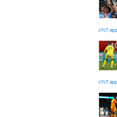
c7c7.
c7c7.