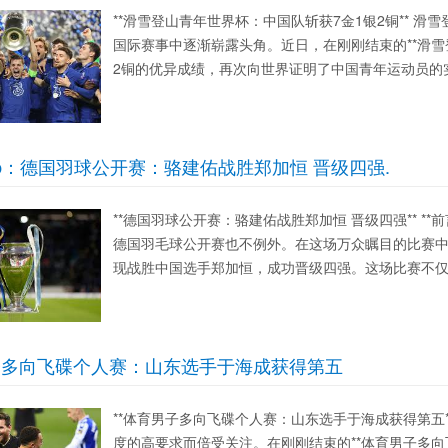
**滑雪登山青年世界杯：中国队斩获7金1银2铜** 
国际赛事中逐渐崭露头角。近日，在刚刚结束的**滑雪
2铜的优异成绩，再次向世界证明了中国青年运动员的实
.app：德国羽球公开赛：骆建佑战胜郑加恒 晋级四强.
**德国羽球公开赛：骆建佑战胜郑加恒 晋级四强** *
德国羽毛球公开赛也不例外。在这场万众瞩目的比赛
现战胜中国选手郑加恒，成功晋级四强。这场比赛不仅彰
子多向飞碟个人赛：山东选手于海成获得第五
**体育男子多向飞碟个人赛：山东选手于海成获得第五
度的高要求而倍受关注。在刚刚结束的**体育男子多向