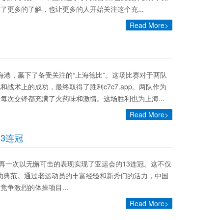
更多的了解，也让更多的人开始关注这个充...
Read More>
海港，赢下了备受关注的“上海德比”。这场比赛对于两队
战术上的成功，最终取得了胜利c7c7.app。两队作为
次交锋都充满了火药味和激情。这场胜利也为上海...
Read More>
13连冠
女团再一次以无懈可击的表现实现了亚运会的13连冠。这不仅
成功典范。通过老运动员的丰富经验和新秀们的活力，中国
竞争激烈的体操项目...
Read More>