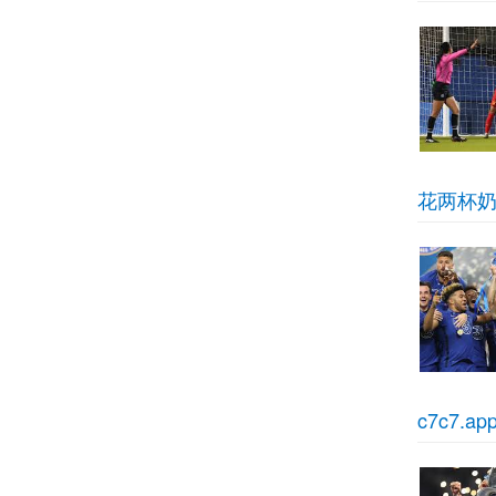
花两杯奶
c7c7.