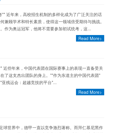
考** 近年来，高校招生机制的多样化成为了广泛关注的话
如何兼顾学术和特长素质，使得这一领域倍受期待与挑战。
作为奥运冠军，他将不需要参加初试统考，这...
Read More>
** 近些年来，中国代表团在国际赛事上的表现一直备受关
在了这支杰出团队的身上。**作为东道主的中国代表团*
亚残运会：超越竞技的平台*...
Read More>
 在足球世界中，德甲一直以竞争激烈著称。而拜仁慕尼黑作