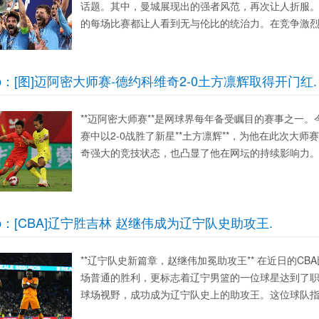
话题。其中，曼城展现出的强者风范，再次让人折服
的每场比赛都让人看到无与伦比的统治力。在竞争激烈的
app：[图]迈阿密大师赛-德约科维奇2-0土方凛辉取得开门红.
**迈阿密大师赛**是网球界每年备受瞩目的赛事之一。
赛中以2-0战胜了新星**土方凛辉**，为他在此次
奇强大的竞技状态，也凸显了他在网坛的持续影响力。c7c7
app：[CBA]辽宁胜吉林 赵继伟成为辽宁队史助攻王.
**辽宁队史新篇章，赵继伟加冕助攻王** 在近日的C
场普通的胜利，更标志着辽宁男篮的一位球星达到了职业
球场视野，成功成为辽宁队史上的助攻王。这位球队指挥