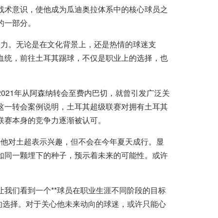
战术意识，使他成为瓜迪奥拉体系中的核心球员之
的一部分。
吸引力。无论是在文化背景上，还是热情的球迷支
血统，前往土耳其踢球，不仅是职业上的选择，也
2021年从阿森纳转会至费内巴切，就曾引发广泛关
这一转会案例说明，土耳其超级联赛对拥有土耳其
联赛本身的竞争力逐渐被认可。
虽然他对土超表示兴趣，但不会在今年夏天成行。显
如同一颗埋下的种子，预示着未来的可能性。或许
。
我们看到一个**球员在职业生涯不同阶段的目标
的选择。对于关心他未来动向的球迷，或许只能心