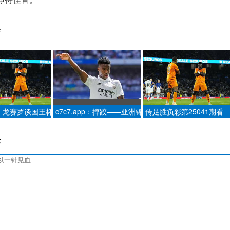
荐
pp：龙赛罗谈国王杯
c7c7.app：摔跤——亚洲锦
传足胜负彩第25041期看
季3负巴萨都是小
标赛：女子自由式摔跤赛
点：米兰主场争胜 皇马遇
赛还得看皇马.
况.
地狱客场.
论