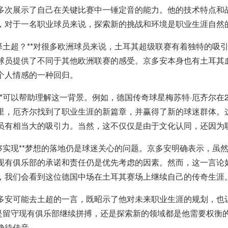
多次展示了自己在关键比赛中一锤定音的能力。他的技术特点和
，对于一名职业球员来说，探索新的挑战和环境是职业生涯自然
选择土超？**对很多欧洲球员来说，土耳其超级联赛有着独特的
球员提供了不同于其他欧洲联赛的感受。京多安本身也有土耳其
个人情感的一种回归。
析*可以帮助理解这一背景。例如，德国传奇球星梅苏特·厄齐尔在
里，厄齐尔找到了职业生涯的新篇章，并赢得了新的球迷群体。
员有相当大的吸引力。当然，这不仅仅是由于文化认同，还因为
能够实现**梦想的落地仍是球迷关心的问题。京多安明确表示，
现有俱乐部的承诺和责任仍是优先考虑的因素。然而，这一言论
，我们会看到这位德国中场在土耳其赛场上继续自己的传奇生涯
多安可能去土超的一言，既昭示了他对未来职业生涯的规划，也让
。是留守现有俱乐部继续拼搏，还是探索新的领域都是他需要权衡
静待佳音。