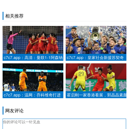
相关推荐
c7c7.app：高清：曼联1-1阿森纳
c7c7.app：皇家社会新援苏契奇
B费破门赖斯扳平.
在接受采访时谈到了初到新球队的
感受
c7c7.app：温网：乔科维奇打进
霍启刚一家香港看展，郭晶晶素颜
温布顿网球公开赛四强
打扮朴素低调，霍震霆大佬范十
足.
网友评论