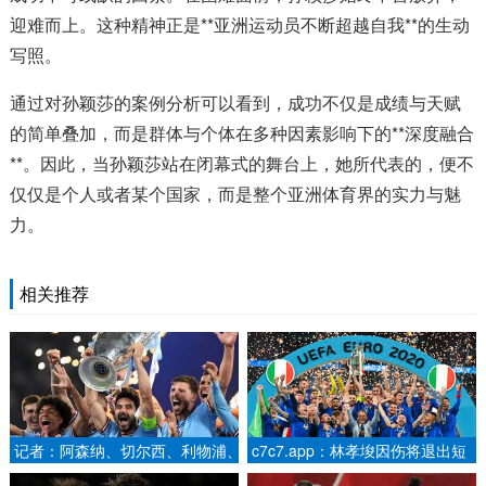
迎难而上。这种精神正是**亚洲运动员不断超越自我**的生动
写照。
通过对孙颖莎的案例分析可以看到，成功不仅是成绩与天赋
的简单叠加，而是群体与个体在多种因素影响下的**深度融合
**。因此，当孙颖莎站在闭幕式的舞台上，她所代表的，便不
仅仅是个人或者某个国家，而是整个亚洲体育界的实力与魅
力。
相关推荐
记者：阿森纳、切尔西、利物浦、
c7c7.app：林孝埈因伤将退出短
维拉和纽卡都在关注穆阿尼.
道速滑世界巡回赛北京站、首尔站