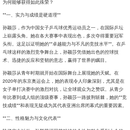
为何能够获得如此殊荣？
**一、实力与成绩是硬道理**
孙颖莎，作为中国女子乒乓球优秀运动员之一，在国际乒坛
上崭露头角。她在各大赛事中表现出色，多次夺得重要冠军
头衔。这足以证明她的**卓越能力与不凡的竞技水平**。在乒
乓球这样的激烈竞争舞台上，孙颖莎凭借她出色的控球技
术、迅捷的反应和坚韧的意志，赢得了世界的瞩目。
孙颖莎从青年时期就开始在国际舞台上展现她的天赋。在
2020年的东京奥运会上，她的表现令人印象深刻，尤其是在
女子单打决赛中的激烈对抗，让全球观众为之赞叹。从青少
年比赛到成人组的顶级赛事，孙颖莎一路披荆斩棘，她的**竞
技成绩**和表现无疑成为其代表亚洲出席闭幕式的重要因素。
**二、性格魅力与文化代表**